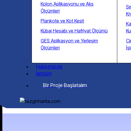
Kolon Aplikasyonu ve Aks
Sı
Ölçümleri
Kr
Plankote ve Kot Kesit
Ka
Kübaj Hesabı ve Hafriyat Ölçümü
Ku
GES Aplikasyon ve Yerleşim
Ci
Ölçümleri
İş
Hakkımızda
İletişim
Bir Proje Başlatalım