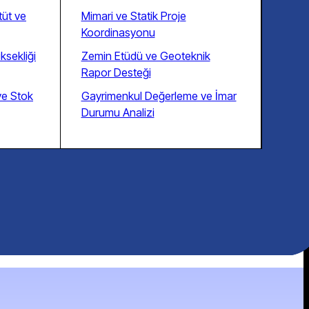
tüt ve
Mimari ve Statik Proje
Koordinasyonu
ksekliği
Zemin Etüdü ve Geoteknik
Rapor Desteği
ve Stok
Gayrimenkul Değerleme ve İmar
Durumu Analizi