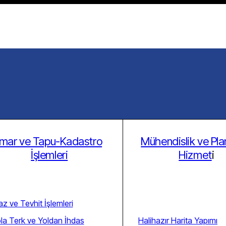
İmar ve Tapu-Kadastro
Mühendislik ve Pl
İşlemleri
Hizmet
i
raz ve Tevhit İşlemleri
la Terk ve Yoldan İhdas
Halihazır Harita Yapımı