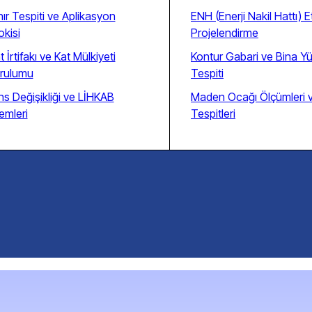
nır Tespiti ve Aplikasyon
ENH (Enerji Nakil Hattı) E
okisi
Projelendirme
t İrtifakı ve Kat Mülkiyeti
Kontur Gabari ve Bina Yü
rulumu
Tespiti
ns Değişikliği ve LİHKAB
Maden Ocağı Ölçümleri 
lemleri
Tespitleri