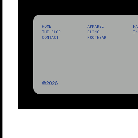
HOME
APPAREL
FA
THE SHOP
BLING
IN
CONTACT
FOOTWEAR
©2026